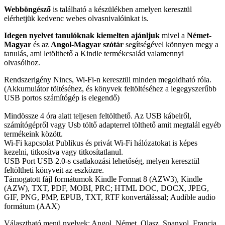
Webböngésző
is található a készülékben amelyen keresztül
elérhetjük kedvenc webes olvasnivalóinkat is.
Idegen nyelvet tanulóknak kiemelten ajánljuk
mivel a
Német-
Magyar
és az
Angol-Magyar szótár
segítségével könnyen megy a
tanulás, ami letölthető a Kindle termékcsalád valamennyi
olvasóihoz.
Rendszerigény Nincs, Wi-Fi-n keresztül minden megoldható róla.
(Akkumulátor töltéséhez, és könyvek feltöltéséhez a legegyszerűbb
USB portos számítógép is elegendő)
Mindössze 4 óra alatt teljesen feltölthető. Az USB kábelről,
számítógépről vagy Usb töltő adapterrel tölthető amit megtalál egyéb
termékeink között.
Wi-Fi kapcsolat Publikus és privát Wi-Fi hálózatokat is képes
kezelni, titkosítva vagy titkosítatlanul.
USB Port USB 2.0-s csatlakozási lehetőség, melyen keresztül
feltöltheti könyveit az eszközre.
Támogatott fájl formátumok Kindle Format 8 (AZW3), Kindle
(AZW), TXT, PDF, MOBI, PRC; HTML DOC, DOCX, JPEG,
GIF, PNG, PMP, EPUB, TXT, RTF konvertálással; Audible audio
formátum (AAX)
Választható menü nyelvek: Angol, Német, Olasz, Spanyol, Francia