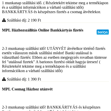
1 munkanap szállítási idő. ( Részletekért tekintse meg a terméklapon
és a szállítási információkon a várható szállítási időt)
BANKKÁRTYÁS és készpénzes fizetés a csomag átvételekor.
Szállítási díj: 2 190
Ft
MPL Házhozszállítás Online Bankkártyás fizetés
2-3 munkanap szállítási idő! UTÁNVÉT átvételkor történő fizetés
esetén válasszon másik szállítási módot! Banki utalással is
választható fizetés: Ebben az esetben megjegyzés rovatban tüntesse
fel "utalással fizetek" A barionos fizetési oldalt hagyja üresen! (
Részletekért tekintse meg a terméklapon és a szállítási
információkon a várható szállítási időt)
Szállítási díj: 1 390
Ft
MPL Csomag Házhoz utánvét
2-3 munkanap szállítási idő! BANKKÁRTYÁS és készpénzes