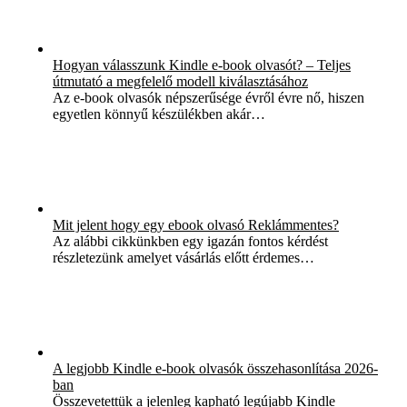
Hogyan válasszunk Kindle e-book olvasót? – Teljes
útmutató a megfelelő modell kiválasztásához
Az e-book olvasók népszerűsége évről évre nő, hiszen
egyetlen könnyű készülékben akár…
Mit jelent hogy egy ebook olvasó Reklámmentes?
Az alábbi cikkünkben egy igazán fontos kérdést
részletezünk amelyet vásárlás előtt érdemes…
A legjobb Kindle e-book olvasók összehasonlítása 2026-
ban
Összevetettük a jelenleg kapható legújabb Kindle