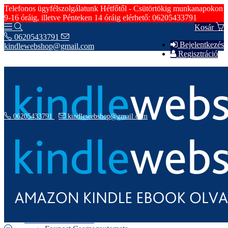
Telefonos ügyfélszolgálatunk Hétfőtől - Csütörtökig munkanapokon
9-16 óráig, illetve Pénteken 14 óráig elérhető: 06205433791
Kosár
06205433791
Bejelentkezés
kindlewebshop@gmail.com
Regisztráció
06205433791
kindlewebshop@gmail.com
Hírek
Szerződési Feltételek
Rólunk
Fizetési Információk
Szállítási Információk