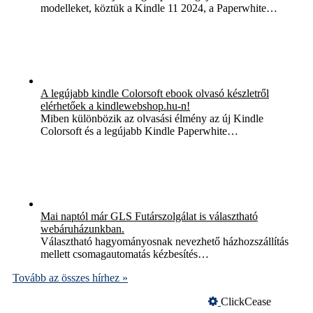
modelleket, köztük a Kindle 11 2024, a Paperwhite…
A legújabb kindle Colorsoft ebook olvasó készletről
elérhetőek a kindlewebshop.hu-n!
Miben különbözik az olvasási élmény az új Kindle
Colorsoft és a legújabb Kindle Paperwhite…
Mai naptól már GLS Futárszolgálat is választható
webáruházunkban.
Választható hagyományosnak nevezhető házhozszállítás
mellett csomagautomatás kézbesítés…
Tovább az összes hírhez »
ClickCease
Üzemeltető