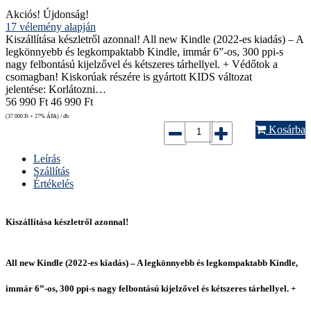
Akciós!
Újdonság!
17
vélemény alapján
Kiszállítása készletről azonnal! All new Kindle (2022-es kiadás) – A
legkönnyebb és legkompaktabb Kindle, immár 6”-os, 300 ppi-s
nagy felbontású kijelzővel és kétszeres tárhellyel. + Védőtok a
csomagban! Kiskorúak részére is gyártott KIDS változat
jelentése: Korlátozni…
56 990
Ft
46 990
Ft
(37 000
Ft
+ 27% ÁFA) / db
Kosárba
Leírás
Szállítás
Értékelés
Kiszállítása készletről azonnal!
All new Kindle (2022-es kiadás) – A legkönnyebb és legkompaktabb Kindle,
immár 6”-os, 300 ppi-s nagy felbontású kijelzővel és kétszeres tárhellyel. +