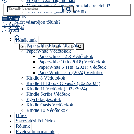
Foxpost Csomagautomata
Miért érdemes Csomagautomatába rendelni?
Miért érdemes postára rendelni?
GYIK
Menü
Miért vásároljon tőlünk?
Kosár
Súgó
Profil
Kínálatunk
Paperwhite Ebook Olvasók
PaperWhite Védőtokok
Paperwhite 1-2-3 Védőtokok
Paperwhite 10th (2018) Védőtokok
PaperWhite 5 11th. (2021) Védőtok
PaperWhite 12th. (2024) Védőtok
Kindle 8 Védőtokok
Kindle 11 Ebook Olvasók (2022/2024)
Kindle 11 Védőtok (2022/2024)
Kindle Scribe Védőtok
Egyéb kiegészítők
Kindle Oasis Védőtokok
Kindle 10 Védőtokok
Hírek
Szerződési Feltételek
Rólunk
Fizetési Információk