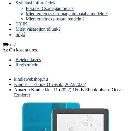
Szállítási Információk
Foxpost Csomagautomata
Miért érdemes Csomagautomatába rendelni?
Miért érdemes postára rendelni?
GYIK
Miért vásároljon tőlünk?
Súgó
Kosár
Az Ön kosara üres.
Bejelentkezés
Regisztráció
kindlewebshop.hu
Kindle 11 Ebook Olvasók (2022/2024)
Amazon Kindle kids 11 (2022) 16GB Ebook olvasó Ocean
Explorer