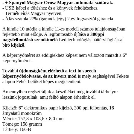
-
+ Spanyol Magyar Orosz Magyar automata szótárak.
- USB kábel a töltéshez és a könyvek feltöltéséhez
- Termékleírás Magyar nyelven.
- Áfás számla 27% (garanciajegy) 2 év fogyasztói garancia
A kindle 10 utódja a kindle 11-es modell számos tulajdonságában
fejlettebb mint elődje. A legfontosabb újítása a
300ppi
nagyfelbontású szemkímélő
Led technológiás háttérvilágítással
bíró
kijelző
.
A képernyőméret az eddigiekhez képest nem változott maradt a 6"
képernyőméret.
További
újdonságként elérhető a text to speech
képernyőfelolvasás, és az inverz mód
is mely segítségével Fekete
alapon Fehér betűket képes megjeleníteni.
Amennyiben regisztráljuk a készüléket még további tárhelyre
leszünk jogosultak, amit felhő alapon érhetünk el.
Kijelző: 6" elektronikus papír kijelző, 300 ppi felbontás, 16
árnyalatú monokróm
Mérete: 157,8 x 108,6 x 8,0 mm
Tömege: 158 gramm
Tárhely: 16GB