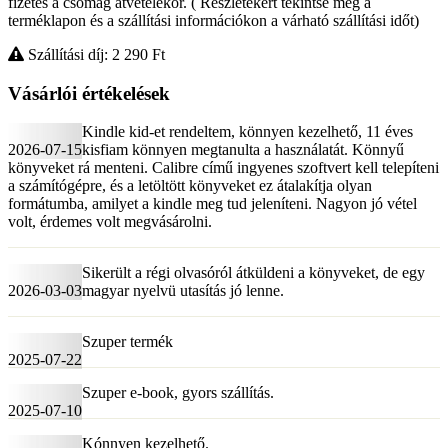
fizetés a csomag átvételekor. ( Részletekért tekintse meg a
terméklapon és a szállítási információkon a várható szállítási időt)
Szállítási díj: 2 290
Ft
Vásárlói értékelések
Kindle kid-et rendeltem, könnyen kezelhető, 11 éves
2026-07-15
kisfiam könnyen megtanulta a használatát. Könnyű
könyveket rá menteni. Calibre című ingyenes szoftvert kell telepíteni
a számítógépre, és a letöltött könyveket ez átalakítja olyan
formátumba, amilyet a kindle meg tud jeleníteni. Nagyon jó vétel
volt, érdemes volt megvásárolni.
Sikerült a régi olvasóról átküldeni a könyveket, de egy
2026-03-03
magyar nyelvü utasítás jó lenne.
Szuper termék
2025-07-22
Szuper e-book, gyors szállítás.
2025-07-10
Kónnyen kezelhető.