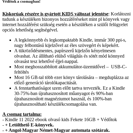
Védőtok a csomagban!
Kiskorúak részére is gyártott KIDS változat jelentése
: Korlátozni
tudunk a készüléken bizonyos hozzáféréseket mint pl könyvek vagy
internet hozzáférést szükség esetén a készüléken a szülői felügyelet
opciós lehetőség segítségével.
A legkönnyebb és legkompaktabb Kindle, immár 300 ppi-s,
nagy felbontású kijelzővel az éles szövegért és képekért.
A tükröződésmentes, papírszerű kijelzőn kényelmesen
olvashat. Az állítható elülső világítás és sötét mód könnyed
olvasást tesz lehetővé éjjel-nappal.
Most meghosszabbított akkumulátor-üzemidővel – USB-C-
feltöltés
Most 16 GB-tal több ezer könyv tárolására – megduplázza az
előző generáció tárolókapacitását.
A fenntarthatóságot szem előtt tartva tervezték. Ez a Kindle
30-75%-ban újrahasznosított műanyagot és 90%-ban
újrahasznosított magnéziumot használ, és 100%-ban
újrahasznosítható készülékcsomagolása van.
A csomag tartalma:
- Kindle 11 2022 ebook olvasó kids Fekete 16GB + Védőtok
-
+ Letölthető E-könyvek.
-
+ Angol-Magyar Német-Magyar automata szótárak.