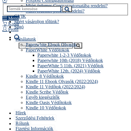
Foxpost Csomagautomata
Miért érdemes Csomagautomatába rendelni?
Miért érdemes postára rendelni?
GYIK
Menü
Miért vásároljon tőlünk?
Kosár
Súgó
Profil
Kínálatunk
Paperwhite Ebook Olvasók
PaperWhite Védőtokok
Paperwhite 1-2-3 Védőtokok
Paperwhite 10th (2018) Védőtokok
PaperWhite 5 11th. (2021) Védőtok
PaperWhite 12th. (2024) Védőtok
Kindle 8 Védőtokok
Kindle 11 Ebook Olvasók (2022/2024)
Kindle 11 Védőtok (2022/2024)
Kindle Scribe Védőtok
Egyéb kiegészítők
Kindle Oasis Védőtokok
Kindle 10 Védőtokok
Hírek
Szerződési Feltételek
Rólunk
Fizetési Információk