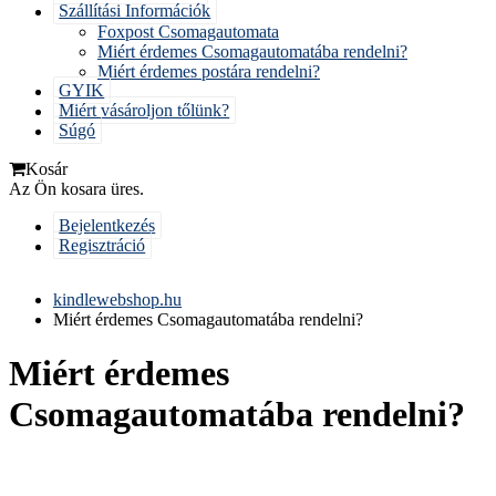
Szállítási Információk
Foxpost Csomagautomata
Miért érdemes Csomagautomatába rendelni?
Miért érdemes postára rendelni?
GYIK
Miért vásároljon tőlünk?
Súgó
Kosár
Az Ön kosara üres.
Bejelentkezés
Regisztráció
kindlewebshop.hu
Miért érdemes Csomagautomatába rendelni?
Miért érdemes
Csomagautomatába rendelni?