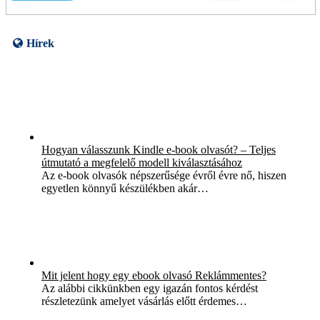
Hírek
Hogyan válasszunk Kindle e-book olvasót? – Teljes
útmutató a megfelelő modell kiválasztásához
Az e-book olvasók népszerűsége évről évre nő, hiszen
egyetlen könnyű készülékben akár…
Mit jelent hogy egy ebook olvasó Reklámmentes?
Az alábbi cikkünkben egy igazán fontos kérdést
részletezünk amelyet vásárlás előtt érdemes…