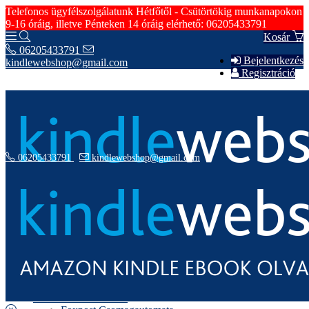
Telefonos ügyfélszolgálatunk Hétfőtől - Csütörtökig munkanapokon
9-16 óráig, illetve Pénteken 14 óráig elérhető: 06205433791
Kosár
06205433791
Bejelentkezés
kindlewebshop@gmail.com
Regisztráció
06205433791
kindlewebshop@gmail.com
Hírek
Szerződési Feltételek
Rólunk
Fizetési Információk
Szállítási Információk