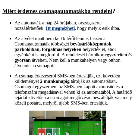
Miért érdemes csomagautomatákba rendelni
?
Az automaták a nap 24 órájában, országszerte
hozzáférhetőek.
Itt megnézheti
, hogy melyik esik útba.
Az átvétel miatt nem kell kitérőt tennie, hiszen a
Csomagautomaták többségét
bevásárlóközpontok
parkolóiban, forgalmas helyeken
helyezték el, ahol
egyébként is megfordul. A rendelését bármikor
egyszerűen és
gyorsan
átveheti. Nem kell a munkahelyen vagy otthon
átvennie a csomagot.
A csomag érkezéséről SMS-ben értesítjük, ezt követően
küldeményét
2 munkanapig
tárolják az automatában.
Csomagot egyszerűen, az SMS-ben kapott azonosító és a
telefonszám megadásával veheti ki az automatából. A határidő
lejártát követően a csomagot megőrzésre beszállítják valamely
közeli postára, melyről újabb SMS-ben értesítjük.