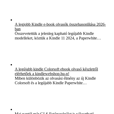
A legjobb Kindle e-book olvasók összehasonlítása 2026-
ban
Összevetettük a jelenleg kapható legújabb Kindle
modelleket, köztük a Kindle 11 2024, a Paperwhite…
A legújabb kindle Colorsoft ebook olvasó készletről
elérhetőek a kindlewebshop.hu-n!
Miben különbözik az olvasási élmény az új Kindle
Colorsoft és a legújabb Kindle Paperwhite…
Mai naptól már GLS Futárszolgálat is választható