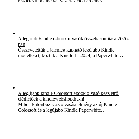
részletezünk amelyet vásárlás előtt érdemes…
A legjobb Kindle e-book olvasók összehasonlítása 2026-
ban
Összevetettük a jelenleg kapható legújabb Kindle
modelleket, köztük a Kindle 11 2024, a Paperwhite…
A legújabb kindle Colorsoft ebook olvasó készletről
elérhetőek a kindlewebshop.hu-n!
Miben különbözik az olvasási élmény az új Kindle
Colorsoft és a legújabb Kindle Paperwhite…