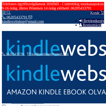
Telefonos ügyfélszolgálatunk Hétfőtől - Csütörtökig munkanapokon
9-16 óráig, illetve Pénteken 14 óráig elérhető: 06205433791
Kosár
06205433791
Bejelentkezés
kindlewebshop@gmail.com
Regisztráció
06205433791
kindlewebshop@gmail.com
Hírek
Szerződési Feltételek
Rólunk
Fizetési Információk
Szállítási Információk