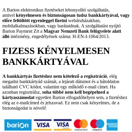
A Barion elektronikus fizetéseket lebonyolító szolgáltatás,
amivel
kényelmesen és biztonságosan tudsz bankkártyával, vagy
előre feltöltött egyenleggel fizetni
webáruházakban,
mobilalkalmazásokban, vagy barátaidnak. A szolgáltatást nyújtó
Barion Payment Zrt a
Magyar Nemzeti Bank felügyelete alatt
álló
intézmény, engedélyének száma: H-EN-I-1064/2013.
FIZESS KÉNYELMESEN
BANKKÁRTYÁVAL
A bankkártyás fizetéshez nem kötelező a regisztráció
, elég
megadni bankkártyád számát, a lejárati dátumot és a hátoldalon
található CVC kódot, valamint egy működő e-mail címet. Ha
azonban regisztrálsz,
soha többé nem kell begépelned a
kártyaszámodat
egyetlen Barion elfogadóhelyen sem, a fizetéshez
elég az e-mailcímed és jelszavad. Ez nem csak kényelmes, de a
biztonságodat is növeli!