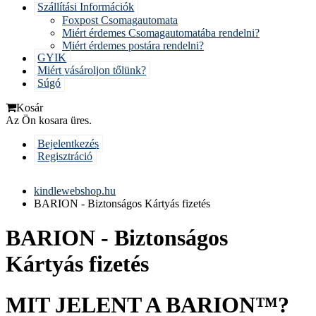
Szállítási Információk
Foxpost Csomagautomata
Miért érdemes Csomagautomatába rendelni?
Miért érdemes postára rendelni?
GYIK
Miért vásároljon tőlünk?
Súgó
Kosár
Az Ön kosara üres.
Bejelentkezés
Regisztráció
kindlewebshop.hu
BARION - Biztonságos Kártyás fizetés
BARION - Biztonságos
Kártyás fizetés
MIT JELENT A BARION™?