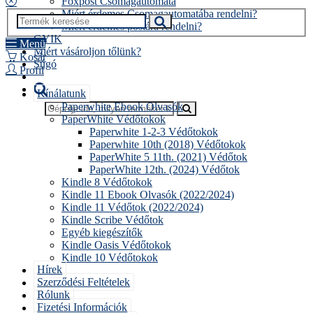
Foxpost Csomagautomata
Miért érdemes Csomagautomatába rendelni?
Miért érdemes postára rendelni?
GYIK
Menü
Miért vásároljon tőlünk?
Kosár
Súgó
Profil
Kínálatunk
Paperwhite Ebook Olvasók
PaperWhite Védőtokok
Paperwhite 1-2-3 Védőtokok
Paperwhite 10th (2018) Védőtokok
PaperWhite 5 11th. (2021) Védőtok
PaperWhite 12th. (2024) Védőtok
Kindle 8 Védőtokok
Kindle 11 Ebook Olvasók (2022/2024)
Kindle 11 Védőtok (2022/2024)
Kindle Scribe Védőtok
Egyéb kiegészítők
Kindle Oasis Védőtokok
Kindle 10 Védőtokok
Hírek
Szerződési Feltételek
Rólunk
Fizetési Információk