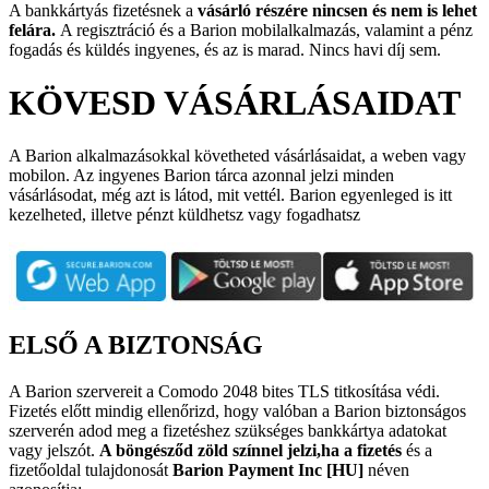
A bankkártyás fizetésnek a
vásárló részére nincsen és nem is lehet
felára.
A regisztráció és a Barion mobilalkalmazás, valamint a pénz
fogadás és küldés ingyenes, és az is marad. Nincs havi díj sem.
KÖVESD VÁSÁRLÁSAIDAT
A Barion alkalmazásokkal követheted vásárlásaidat, a weben vagy
mobilon. Az ingyenes Barion tárca azonnal jelzi minden
vásárlásodat, még azt is látod, mit vettél. Barion egyenleged is itt
kezelheted, illetve pénzt küldhetsz vagy fogadhatsz
ELSŐ A BIZTONSÁG
A Barion szervereit a Comodo 2048 bites TLS titkosítása védi.
Fizetés előtt mindig ellenőrizd, hogy valóban a Barion biztonságos
szerverén adod meg a fizetéshez szükséges bankkártya adatokat
vagy jelszót.
A böngésződ zöld színnel jelzi,ha a fizetés
és a
fizetőoldal tulajdonosát
Barion Payment Inc [HU]
néven