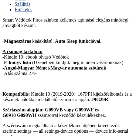
Szállítás
Értékelés
Smart Védőtok Piros színben kellemes tapintású elegáns minőségi
anyagból készült.
-
Mágneszáras
kialakítású,
Auto Sleep funkcióval
.
A csomag tartalma:
-Kindle 10 ebook olvasó Védőtok
-
E-könyv lista
(Üzenetben küldjük meg minden vásárlónknak)
-
Angol-Magyar Német-Magyar automata szótárak
-Áfás számla 27%
Kompatibilis
: Kindle 10 (2019-2020) 167PPI kijelzőfelbontás és a
készülék hátoldalán található számsor alapján:
J9G29R
Szériaszám alapján:
G090VB vagy G090WF és
G0910 G090WH
számsorral kezdődő készülékekhez.
A szériaszám megtalálható a készülék menüjében következők
szerint: settings — all settings-device options — device info-serial