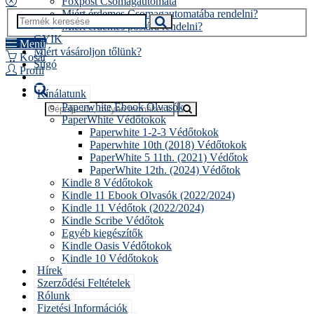
Foxpost Csomagautomata
Miért érdemes Csomagautomatába rendelni?
Miért érdemes postára rendelni?
GYIK
Menü
Miért vásároljon tőlünk?
Kosár
Súgó
Profil
Kínálatunk
Paperwhite Ebook Olvasók
PaperWhite Védőtokok
Paperwhite 1-2-3 Védőtokok
Paperwhite 10th (2018) Védőtokok
PaperWhite 5 11th. (2021) Védőtok
PaperWhite 12th. (2024) Védőtok
Kindle 8 Védőtokok
Kindle 11 Ebook Olvasók (2022/2024)
Kindle 11 Védőtok (2022/2024)
Kindle Scribe Védőtok
Egyéb kiegészítők
Kindle Oasis Védőtokok
Kindle 10 Védőtokok
Hírek
Szerződési Feltételek
Rólunk
Fizetési Információk