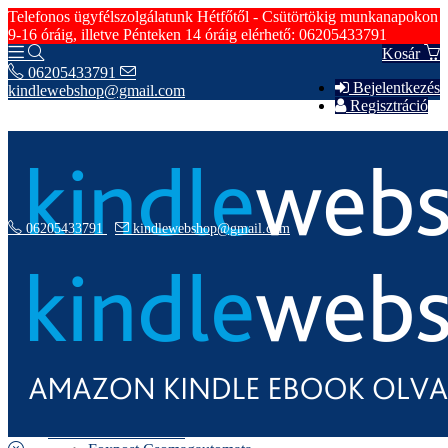
Telefonos ügyfélszolgálatunk Hétfőtől - Csütörtökig munkanapokon
9-16 óráig, illetve Pénteken 14 óráig elérhető: 06205433791
Kosár
06205433791
Bejelentkezés
kindlewebshop@gmail.com
Regisztráció
06205433791
kindlewebshop@gmail.com
Hírek
Szerződési Feltételek
Rólunk
Fizetési Információk
Szállítási Információk