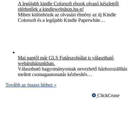
A legújabb kindle Colorsoft ebook olvasó készletről
elérhetőek a kindlewebshop.hu-n!
Miben különbözik az olvasási élmény az új Kindle
Colorsoft és a legújabb Kindle Paperwhite…
Mai naptól már GLS Futárszolgálat is választható
webáruházunkban.
Választható hagyományosnak nevezhető házhozszállítás
mellett csomagautomatás kézbesítés…
Tovább az összes hírhez »
ClickCease
Üzemeltető
Online elállás
Teljes katalógus
BARION - Biztonságos Kártyás fizetés
Süti (cookie) adatkezelés
Szerződési Feltételek
Adatvédelem