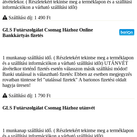
átvételekor. ( Részletekért tekintse meg a terméklapon és a szállítási
információkon a várható szállítási időt)
Szállítási díj: 1 490
Ft
GLS Futárszolgálat Csomag Házhoz Online
Bankkártyás fizetés
1 munkanap szállítási idő. ( Részletekért tekintse meg a terméklapon
és a szállítási információkon a várható szállítási időt) UTÁNVÉT
átvételkor történő fizetés esetén válasszon másik szállítási módot!
Banki utalással is választható fizetés: Ebben az esetben megjegyzés
rovatban tüntesse fel "utalással fizetek" A barionos fizetési oldalt
hagyja üresen!
Szállítási díj: 1 790
Ft
GLS Futárszolgálat Csomag Házhoz utánvét
1 munkanap szállítási idő. ( Részletekért tekintse meg a terméklapon
és a szállítási információkon a várható szállítási időt)