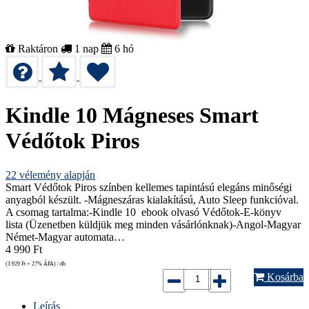
Raktáron
1 nap
6 hó
Kindle 10 Mágneses Smart
Védőtok Piros
22
vélemény alapján
Smart Védőtok Piros színben kellemes tapintású elegáns minőségi
anyagból készült. -Mágneszáras kialakítású, Auto Sleep funkcióval.
A csomag tartalma:-Kindle 10 ebook olvasó Védőtok-E-könyv
lista (Üzenetben küldjük meg minden vásárlónknak)-Angol-Magyar
Német-Magyar automata…
4 990
Ft
(3 929
Ft
+ 27% ÁFA) / db
Kosárba
Leírás