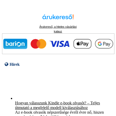
Árukereső, a hiteles vásárlási
kalauz
Hírek
Hogyan válasszunk Kindle e-book olvasót? – Teljes
útmutató a megfelelő modell kiválasztásához
Az e-book olvasók népszerűsége évről évre nő, hiszen