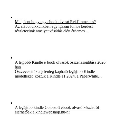
Mit jelent hogy egy ebook olvasó Reklámmentes?
Az alábbi cikkünkben egy igazán fontos kérdést
részletezünk amelyet vásárlás előtt érdemes…
A legjobb Kindle e-book olvasók összehasonlítása 2026-
ban
Összevetettük a jelenleg kapható legújabb Kindle
modelleket, köztük a Kindle 11 2024, a Paperwhite…
A legújabb kindle Colorsoft ebook olvasó készletről
elérhetőek a kindlewebshop.hu-n!