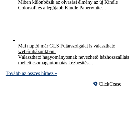
Miben különbözik az olvasási élmény az új Kindle
Colorsoft és a legújabb Kindle Paperwhite…
Mai naptól már GLS Futárszolgálat is választható
webáruházunkban.
Választható hagyományosnak nevezhető házhozszállítás
mellett csomagautomatás kézbesítés…
Tovább az összes hírhez »
ClickCease
Üzemeltető
Online elállás
Teljes katalógus
BARION - Biztonságos Kártyás fizetés
Süti (cookie) adatkezelés
Szerződési Feltételek
Adatvédelem
Szeretne Ön is ilyen webáruházat nyitni?
Webáruház nyitás »