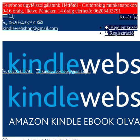
Telefonos ügyfélszolgálatunk Hétfőtől - Csütörtökig munkanapokon
9-16 óráig, illetve Pénteken 14 óráig elérhető: 06205433791
Kosár
06205433791
Bejelentkezés
kindlewebshop@gmail.com
Regisztráció
06205433791
kindlewebshop@gmail.com
Hírek
Szerződési Feltételek
Rólunk
Fizetési Információk
Szállítási Információk