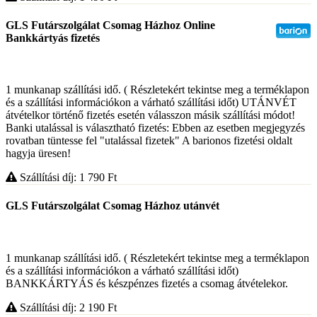
GLS Futárszolgálat Csomag Házhoz Online
Bankkártyás fizetés
1 munkanap szállítási idő. ( Részletekért tekintse meg a terméklapon
és a szállítási információkon a várható szállítási időt) UTÁNVÉT
átvételkor történő fizetés esetén válasszon másik szállítási módot!
Banki utalással is választható fizetés: Ebben az esetben megjegyzés
rovatban tüntesse fel "utalással fizetek" A barionos fizetési oldalt
hagyja üresen!
Szállítási díj: 1 790
Ft
GLS Futárszolgálat Csomag Házhoz utánvét
1 munkanap szállítási idő. ( Részletekért tekintse meg a terméklapon
és a szállítási információkon a várható szállítási időt)
BANKKÁRTYÁS és készpénzes fizetés a csomag átvételekor.
Szállítási díj: 2 190
Ft