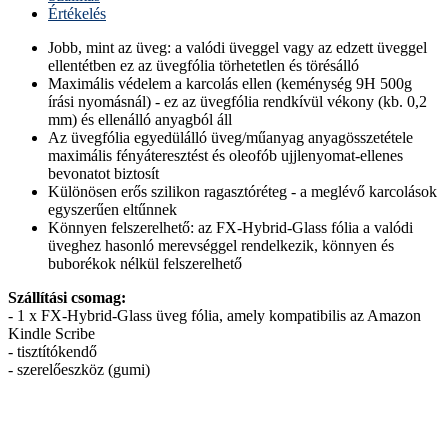
Értékelés
Jobb, mint az üveg: a valódi üveggel vagy az edzett üveggel
ellentétben ez az üvegfólia törhetetlen és törésálló
Maximális védelem a karcolás ellen (keménység 9H 500g
írási nyomásnál) - ez az üvegfólia rendkívül vékony (kb. 0,2
mm) és ellenálló anyagból áll
Az üvegfólia egyedülálló üveg/műanyag anyagösszetétele
maximális fényáteresztést és oleofób ujjlenyomat-ellenes
bevonatot biztosít
Különösen erős szilikon ragasztóréteg - a meglévő karcolások
egyszerűen eltűnnek
Könnyen felszerelhető: az FX-Hybrid-Glass fólia a valódi
üveghez hasonló merevséggel rendelkezik, könnyen és
buborékok nélkül felszerelhető
Szállítási csomag:
- 1 x FX-Hybrid-Glass üveg fólia, amely kompatibilis az Amazon
Kindle Scribe
- tisztítókendő
- szerelőeszköz (gumi)