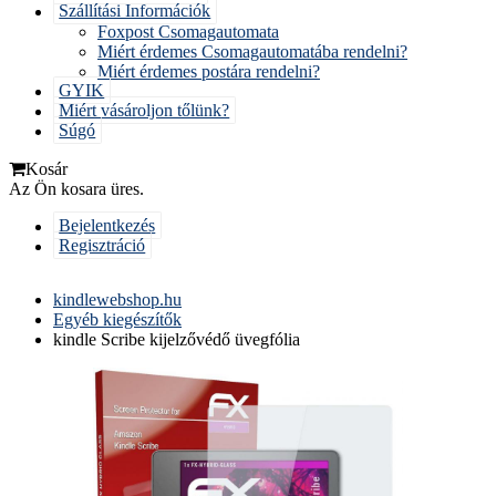
Szállítási Információk
Foxpost Csomagautomata
Miért érdemes Csomagautomatába rendelni?
Miért érdemes postára rendelni?
GYIK
Miért vásároljon tőlünk?
Súgó
Kosár
Az Ön kosara üres.
Bejelentkezés
Regisztráció
kindlewebshop.hu
Egyéb kiegészítők
kindle Scribe kijelzővédő üvegfólia