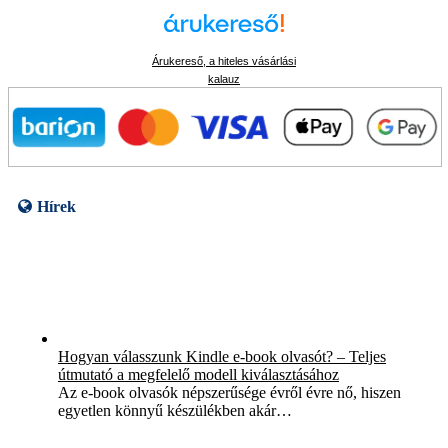
Árukereső, a hiteles vásárlási
kalauz
Hírek
Hogyan válasszunk Kindle e-book olvasót? – Teljes
útmutató a megfelelő modell kiválasztásához
Az e-book olvasók népszerűsége évről évre nő, hiszen
egyetlen könnyű készülékben akár…