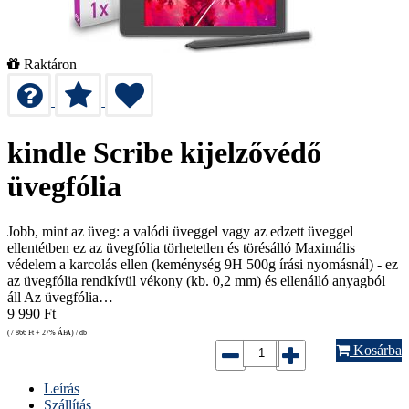
Raktáron
kindle Scribe kijelzővédő
üvegfólia
Jobb, mint az üveg: a valódi üveggel vagy az edzett üveggel
ellentétben ez az üvegfólia törhetetlen és törésálló Maximális
védelem a karcolás ellen (keménység 9H 500g írási nyomásnál) - ez
az üvegfólia rendkívül vékony (kb. 0,2 mm) és ellenálló anyagból
áll Az üvegfólia…
9 990
Ft
(7 866
Ft
+ 27% ÁFA) / db
Kosárba
Leírás
Szállítás