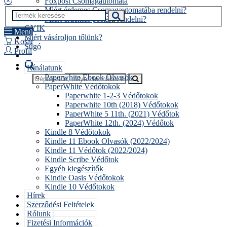
Foxpost Csomagautomata
Miért érdemes Csomagautomatába rendelni?
Miért érdemes postára rendelni?
GYIK
Menü
Miért vásároljon tőlünk?
Kosár
Súgó
Profil
Kínálatunk
Paperwhite Ebook Olvasók
PaperWhite Védőtokok
Paperwhite 1-2-3 Védőtokok
Paperwhite 10th (2018) Védőtokok
PaperWhite 5 11th. (2021) Védőtok
PaperWhite 12th. (2024) Védőtok
Kindle 8 Védőtokok
Kindle 11 Ebook Olvasók (2022/2024)
Kindle 11 Védőtok (2022/2024)
Kindle Scribe Védőtok
Egyéb kiegészítők
Kindle Oasis Védőtokok
Kindle 10 Védőtokok
Hírek
Szerződési Feltételek
Rólunk
Fizetési Információk